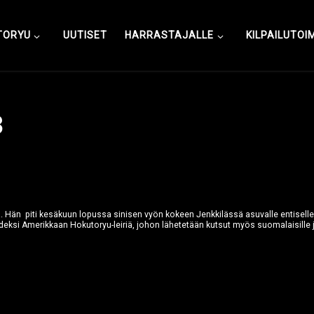
TORYU
UUTISET
HARRASTAJALLE
KILPAILUTOI
3
. Hän piti kesäkuun lopussa sinisen vyön kokeen Jenkkilässä asuvalle entiselle
deksi Amerikkaan Hokutoryu-leiriä, johon lähetetään kutsut myös suomalaisille ju