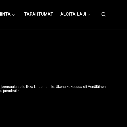
Search
MINTA
TAPAHTUMAT
ALOITA LAJI
 joensuulaiselle Ilkka Lindemanille. Ukena kokeessa oli Venäläinen
-jutsukoille.