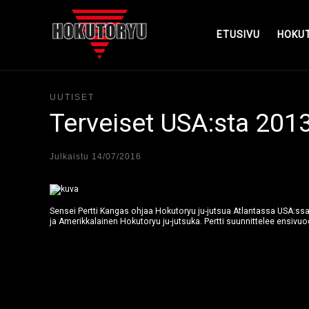
Skip to content
ETUSIVU
HOKU
UUTISET
Terveiset USA:sta 201
Julkaistu
14/07/2016
Sensei Pertti Kangas ohjaa Hokutoryu ju-jutsua Atlantassa USA:ssa
ja Amerikkalainen Hokutoryu ju-jutsuka. Pertti suunnittelee ensivuo