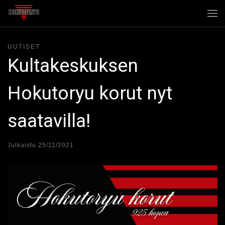
Skip to content
Val
UUTISET
Kultakeskuksen
Hokutoryu korut nyt
saatavilla!
Julkaistu
25/11/2021